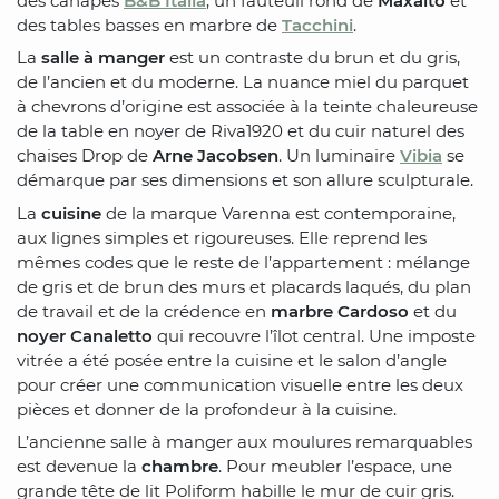
des canapés
B&B Italia
, un fauteuil rond de
Maxalto
et
des tables basses en marbre de
Tacchini
.
La
salle à manger
est un contraste du brun et du gris,
de l’ancien et du moderne. La nuance miel du parquet
à chevrons d’origine est associée à la teinte chaleureuse
de la table en noyer de Riva1920 et du cuir naturel des
chaises Drop de
Arne Jacobsen
. Un luminaire
Vibia
se
démarque par ses dimensions et son allure sculpturale.
La
cuisine
de la marque Varenna est contemporaine,
aux lignes simples et rigoureuses. Elle reprend les
mêmes codes que le reste de l’appartement : mélange
de gris et de brun des murs et placards laqués, du plan
de travail et de la crédence en
marbre Cardoso
et du
noyer Canaletto
qui recouvre l’îlot central. Une imposte
vitrée a été posée entre la cuisine et le salon d’angle
pour créer une communication visuelle entre les deux
pièces et donner de la profondeur à la cuisine.
L’ancienne salle à manger aux moulures remarquables
est devenue la
chambre
. Pour meubler l’espace, une
grande tête de lit Poliform habille le mur de cuir gris.