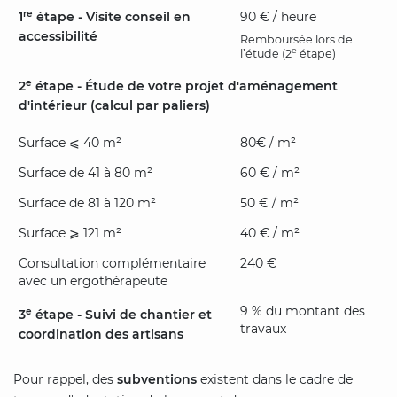
re
1
étape - Visite conseil en
90 € / heure
accessibilité
Remboursée lors de
e
l’étude (2
étape)
e
2
étape - Étude de votre projet d'aménagement
d'intérieur (calcul par paliers)
Surface ⩽ 40 m²
80€ / m²
Surface de 41 à 80 m²
60 € / m²
Surface de 81 à 120 m²
50 € / m²
Surface ⩾ 121 m²
40 € / m²
Consultation complémentaire
240 €
avec un ergothérapeute
9 % du montant des
e
3
étape - Suivi de chantier et
travaux
coordination des artisans
Pour rappel, des
subventions
existent dans le cadre de