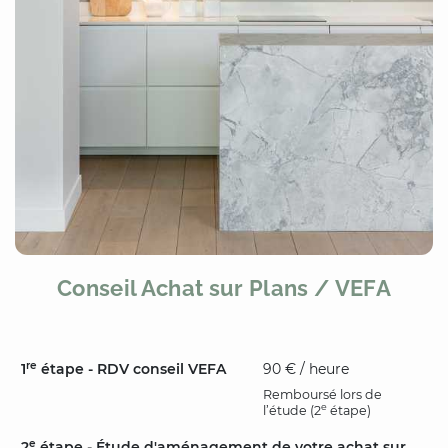
Conseil Achat sur Plans / VEFA
re
1
étape - RDV conseil VEFA
90 € / heure
Remboursé lors de
e
l’étude (2
étape)
e
2
étape - Étude d'aménagement de votre achat sur