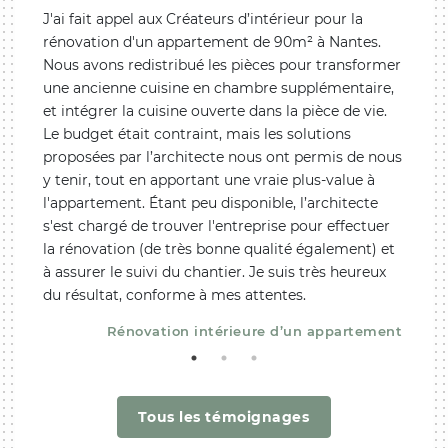
r s'est
J'ai fait appel aux Créateurs d’intérieur pour la
Super 
Il a su
rénovation d'un appartement de 90m² à Nantes.
m'ont
e à
Nous avons redistribué les pièces pour transformer
l'amén
hoix
une ancienne cuisine en chambre supplémentaire,
récem
les
et intégrer la cuisine ouverte dans la pièce de vie.
locati
en
Le budget était contraint, mais les solutions
mon be
uperbe
proposées par l’architecte nous ont permis de nous
conte
y tenir, tout en apportant une vraie plus-value à
l'appartement. Étant peu disponible, l’architecte
ent T2
s'est chargé de trouver l'entreprise pour effectuer
la rénovation (de très bonne qualité également) et
à assurer le suivi du chantier. Je suis très heureux
du résultat, conforme à mes attentes.
Rénovation intérieure d’un appartement
Tous les témoignages