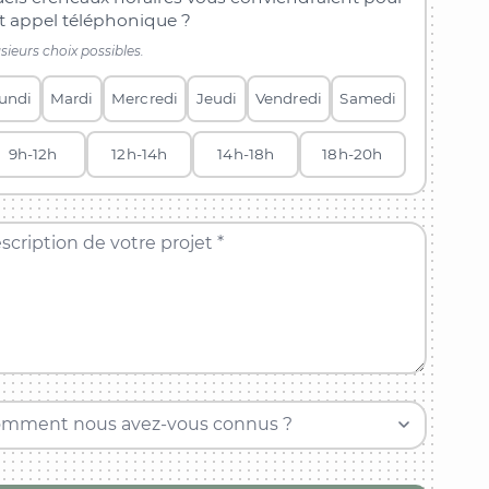
t appel téléphonique ?
sieurs choix possibles.
undi
Mardi
Mercredi
Jeudi
Vendredi
Samedi
9h-12h
12h-14h
14h-18h
18h-20h
scription de votre projet *
mment nous avez-vous connus ?