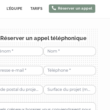
Réserver un appel
L'ÉQUIPE
TARIFS
Réserver un appel téléphonique
énom *
Nom *
resse e-mail *
Téléphone *
Code postal du projet *
Surface du projet (m²) *
els créneaux horaires vous conviendraient pour